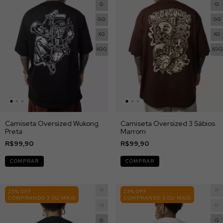
G
G
GG
GG
XG
XG
XGG
XGG
Camiseta Oversized Wukong
Camiseta Oversized 3 Sábios
Preta
Marrom
R$99,90
R$99,90
COMPRAR
COMPRAR
P
P
23% OFF
23% OFF
COMPRANDO 3 OU MAIS
COMPRANDO 3 OU MAIS
M
M
G
G