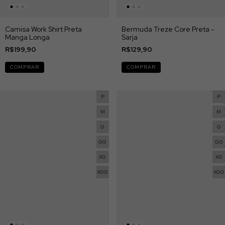
Camisa Work Shirt Preta
Bermuda Treze Core Preta -
Manga Longa
Sarja
R$199,90
R$129,90
COMPRAR
COMPRAR
P
P
M
M
G
G
GG
GG
XG
XG
XGG
XGG