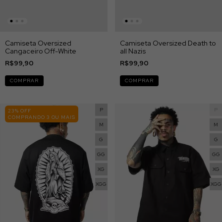
Camiseta Oversized
Camiseta Oversized Death to
Cangaceiro Off-White
all Nazis
R$99,90
R$99,90
COMPRAR
COMPRAR
P
P
23% OFF
COMPRANDO 3 OU MAIS
M
M
G
G
GG
GG
XG
XG
XGG
XGG