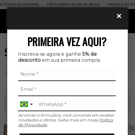
M TODAS AS COMPRAS
FRETE GRÁTIS ACIMA DE R$ 300
PARCELE EM ATÉ
0
PRIMEIRA VEZ AQUI?
Shorts
Inscreva-se agora e ganhe
5% de
desconto
em sua primeira compra.
TAMANHO
P
M
G
GG
XG
Ao enviar o formulário, você concorda em receber
novidades e ofertas. Saiba mais em nossa
Política
de Privacidade
.
P
P