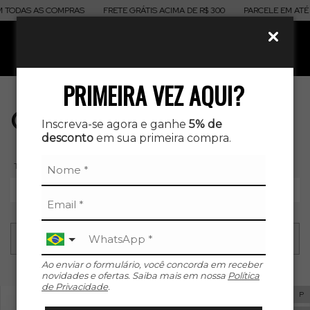
 TODAS AS COMPRAS
FRETE GRÁTIS ACIMA DE R$ 300
PARCELE EM ATÉ 
0
PRIMEIRA VEZ AQUI?
Calças Legging
Inscreva-se agora e ganhe
5% de
desconto
em sua primeira compra.
TAMANHO
P
M
G
GG
XG
Ao enviar o formulário, você concorda em receber
novidades e ofertas. Saiba mais em nossa
Política
de Privacidade
.
P
P