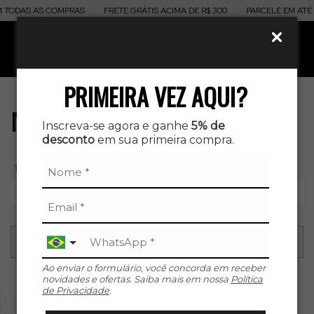
 TODAS AS COMPRAS
FRETE GRÁTIS ACIMA DE R$ 300
PARCELE EM ATÉ 
0
PRIMEIRA VEZ AQUI?
Macaquinhos
Inscreva-se agora e ganhe
5% de
desconto
em sua primeira compra.
TAMANHO
PP
P
M
G
GG
XG
Ao enviar o formulário, você concorda em receber
novidades e ofertas. Saiba mais em nossa
Política
de Privacidade
.
PP