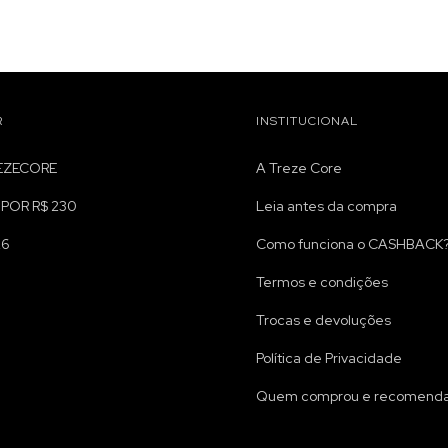
R
INSTITUCIONAL
REZECORE
A Treze Core
 POR R$ 230
Leia antes da compra
26
Como funciona o CASHBACK
Termos e condições
Trocas e devoluções
Política de Privacidade
Quem comprou e recomenda