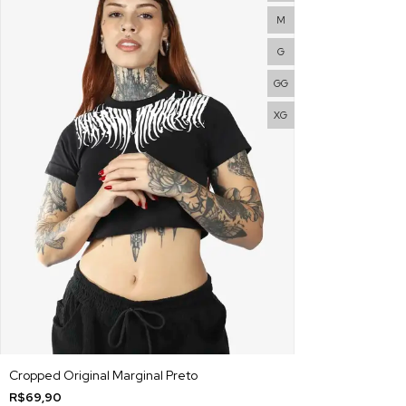
M
G
GG
XG
Cropped Original Marginal Preto
R$69,90