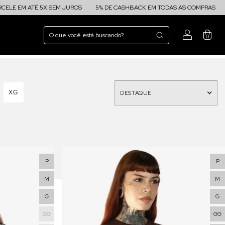
EM ATÉ 5X SEM JUROS
5% DE CASHBACK EM TODAS AS COMPRAS
FRETE
0
XG
P
P
M
M
G
G
GG
GG