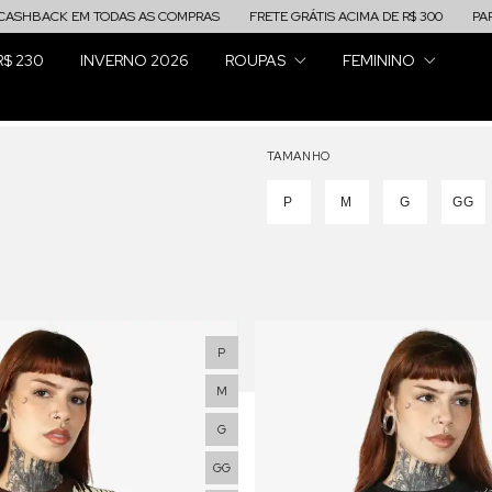
ACK EM TODAS AS COMPRAS
FRETE GRÁTIS ACIMA DE R$ 300
PARCELE 
R$ 230
INVERNO 2026
ROUPAS
FEMININO
TAMANHO
P
M
G
GG
P
M
G
GG