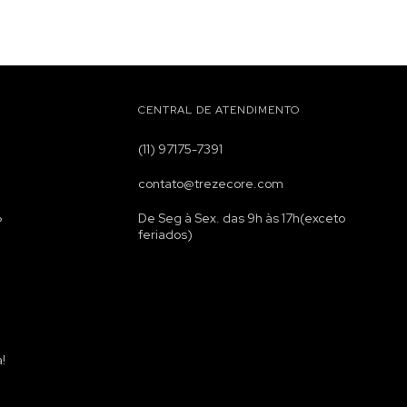
CENTRAL DE ATENDIMENTO
(11) 97175-7391
contato@trezecore.com
De Seg à Sex. das 9h às 17h(exceto
?
feriados)
!