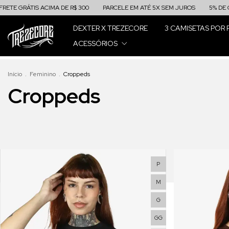
GRÁTIS ACIMA DE R$ 300
PARCELE EM ATÉ 5X SEM JUROS
5% DE CASHB
DEXTER X TREZECORE
3 CAMISETAS POR 
ACESSÓRIOS
Início
.
Feminino
.
Croppeds
Croppeds
P
M
G
GG