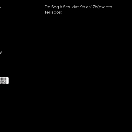
De Seg à Sex. das 9h às 17h(exceto
?
feriados)
!