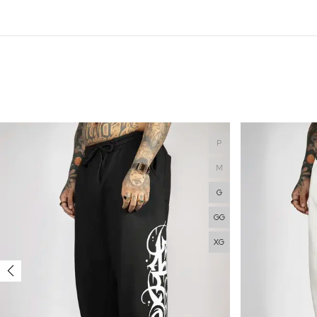
P
M
G
GG
XG