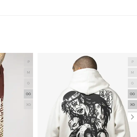
P
P
M
M
G
G
GG
GG
XG
XG
XGG