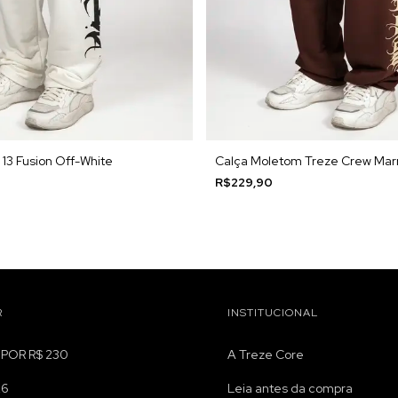
13 Fusion Off-White
Calça Moletom Treze Crew Ma
R$229,90
R
INSTITUCIONAL
 POR R$ 230
A Treze Core
26
Leia antes da compra