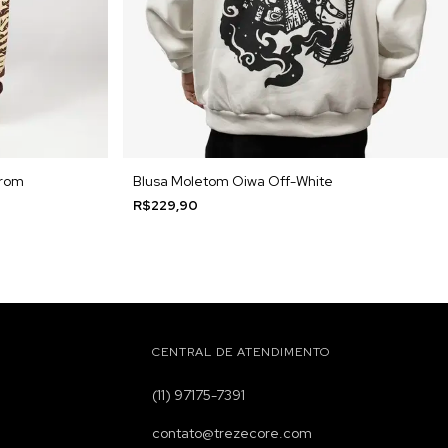
rrom
Blusa Moletom Oiwa Off-White
R$229,90
CENTRAL DE ATENDIMENTO
(11) 97175-7391
contato@trezecore.com