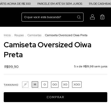
 DE R$ 300
PARCELE EM ATÉ 5X SEM JUROS
5% DE CASHBACK EM TODA
0
Início
.
Roupas
.
Camisetas
.
Camiseta Oversized Oiwa Preta
Camiseta Oversized Oiwa
Preta
R$99,90
5
x de
R$19,98
sem juros
P
M
G
GG
XG
XGG
TAMANHO