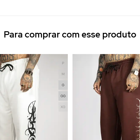
Para comprar com esse produto
P
M
G
GG
XG