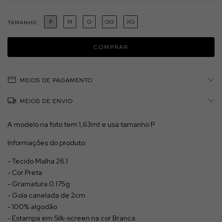
P
M
G
GG
XG
TAMANHO
MEIOS DE PAGAMENTO
MEIOS DE ENVIO
A modelo na foto tem 1,63mt e usa tamanho P
Informações do produto:
- Tecido Malha 26.1
- Cor Preta
- Gramatura 0.175g
- Gola canelada de 2cm
- 100% algodão
- Estampa em Silk-screen na cor Branca