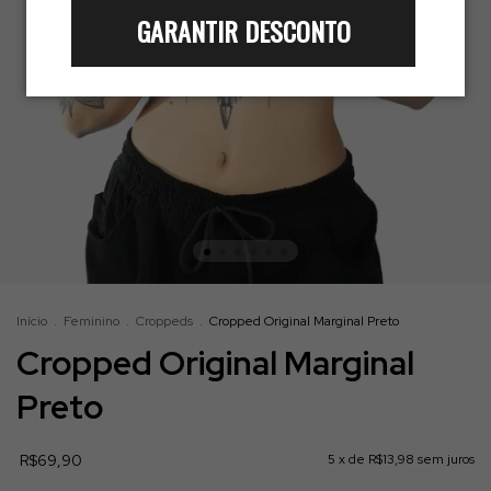
GARANTIR DESCONTO
Início
.
Feminino
.
Croppeds
.
Cropped Original Marginal Preto
Cropped Original Marginal
Preto
R$69,90
5
x de
R$13,98
sem juros