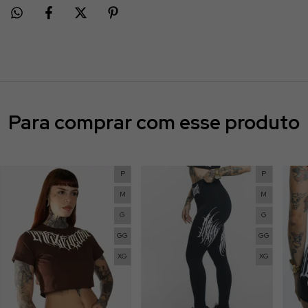
Para comprar com esse produto
P
P
M
M
G
G
GG
GG
XG
XG