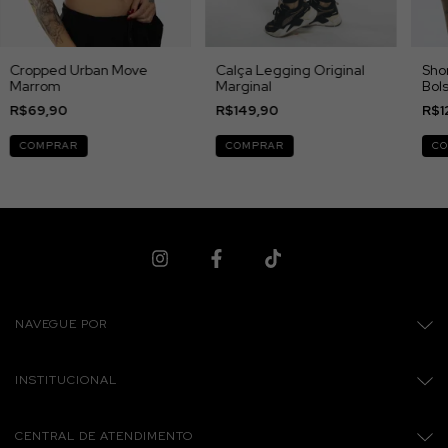
Cropped Urban Move
Calça Legging Original
Shor
Marrom
Marginal
Bols
R$69,90
R$149,90
R$1
COMPRAR
COMPRAR
C
NAVEGUE POR
INSTITUCIONAL
CENTRAL DE ATENDIMENTO