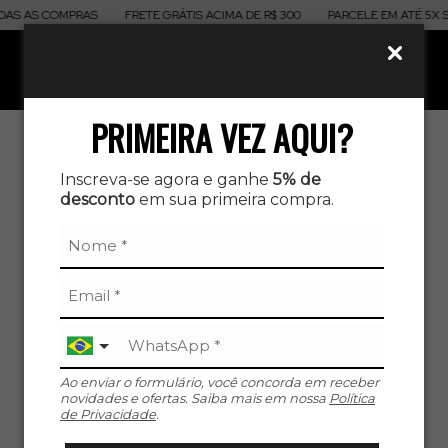
S AS COMPRAS
FRETE GRÁTIS ACIMA DE R$ 300
PARCELE EM ATÉ 5X SE
0
PRIMEIRA VEZ AQUI?
Inscreva-se agora e ganhe
5% de
desconto
em sua primeira compra.
Ao enviar o formulário, você concorda em receber
novidades e ofertas. Saiba mais em nossa
Política
de Privacidade
.