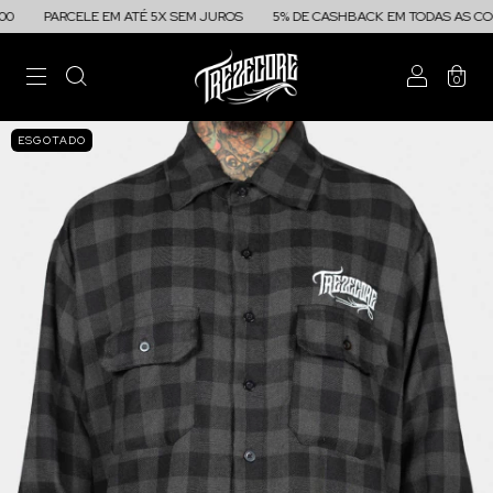
PARCELE EM ATÉ 5X SEM JUROS
5% DE CASHBACK EM TODAS AS COM
0
ESGOTADO