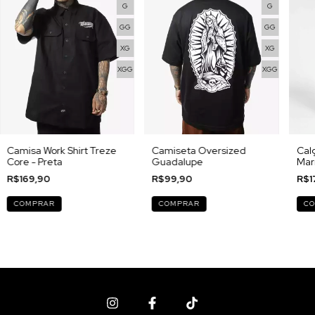
G
G
GG
GG
XG
XG
XGG
XGG
Camisa Work Shirt Treze
Camiseta Oversized
Cal
Core - Preta
Guadalupe
Mar
R$169,90
R$99,90
R$1
COMPRAR
COMPRAR
C