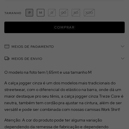
P
M
G
GG
XG
XGG
TAMANHO
MEIOS DE PAGAMENTO
MEIOS DE ENVIO
O modelo na foto tem 1,65mt e usa tamanho M
A calça jogger cinza é um dos modelos mais tradicionais do
streetwear, com o diferencial do elástico na barra, onde dá um
maior destaque pro seu tênis, a calça jogger cinza Treze Core é
neutra, também tem cordão pra ajustar na cintura, além de ser
versátil e pode ser combinada com nossas camisas Work Shirt!
Atenção: A cor do produto pode ter alguma variação
dependendo da remessa de fabricação e dependendo