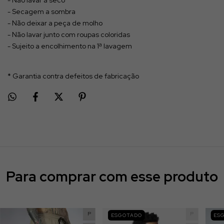
- Não lavar à seco
- Secagem a sombra
- Não deixar a peça de molho
- Não lavar junto com roupas coloridas
- Sujeito a encolhimento na 1ª lavagem
* Garantia contra defeitos de fabricação
Para comprar com esse produto
P
P
ESGOTADO
ES