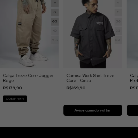
M
M
G
G
GG
GG
XG
XG
XGG
XGG
Calça Treze Core Jogger
Camisa Work Shirt Treze
Cal
Bege
Core - Cinza
Pre
R$179,90
R$169,90
R$1
COMPRAR
Avise quando voltar