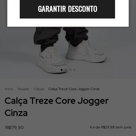
GARANTIR DESCONTO
Início
.
Roupas
.
Calças
.
Calça Treze Core Jogger Cinza
Calça Treze Core Jogger
Cinza
R$179,90
6
x de
R$29,98
sem juros