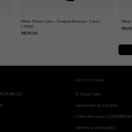
Meia Treze Core - Grapixo Branca - Cano
Meia 
Longo
R$29
R$29,90
R
INSTITUCIONAL
 POR R$ 230
A Treze Core
26
Leia antes da compra
Como funciona o CASHBACK
Termos e condições