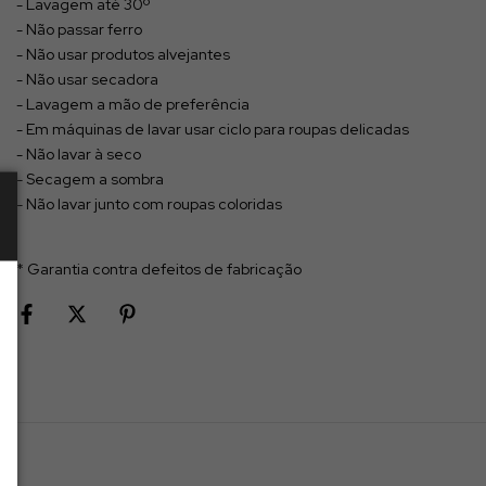
- Lavagem até 30º
- Não passar ferro
- Não usar produtos alvejantes
- Não usar secadora
- Lavagem a mão de preferência
- Em máquinas de lavar usar ciclo para roupas delicadas
- Não lavar à seco
- Secagem a sombra
- Não lavar junto com roupas coloridas
* Garantia contra defeitos de fabricação